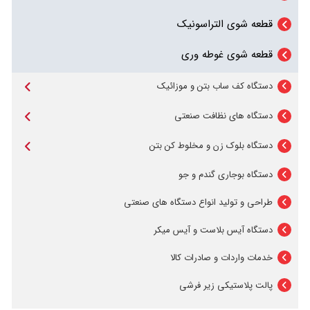
قطعه شوی التراسونیک
اتوبوس شوی اتوماتیک باس واش
قطعه شوی غوطه وری
تریلی شوی اتوماتیک تراک واش
مترو واش
دستگاه کف ساب بتن و موزائیک
دستگاه کف ساب تک فاز
کارواش اتوماتیک بدون برس
دستگاه های نظافت صنعتی
دستگاه کفشور اسکرابر
دستگاه کف ساب سه فاز
دستگاه بلوک زن و مخلوط کن بتن
بلوک زن دستی 4 قالبه
جاروبرقی مرکزی
دستگاه بوجاری گندم و جو
طراحی و تولید انواع دستگاه های صنعتی
بلوک زن 5 قالبه
جاروبرقی صنعتی
دستگاه آیس بلاست و آیس میکر
بلوک زن 6 قالبه
پالیشر
خدمات واردات و صادرات کالا
بولک زن هیدرولیک
برس
پالت پلاستیکی زیر فرشی
دستگاه بلوک زن وارداتی اتوماتیک
واتر جت فشار قوی آبسرد و آبگرم