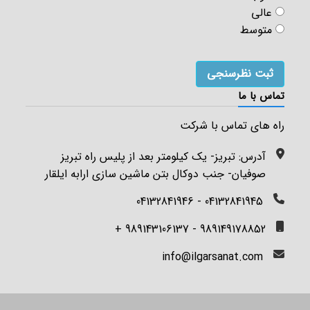
عالی
متوسط
تماس با ما
راه های تماس با شرکت
آدرس: تبریز- یک کیلومتر بعد از پلیس راه تبریز
صوفیان- جنب دوکال بتن ماشین سازی ارابه ایلقار
04132841945 - 04132841946
989149178852 - 989143106137 +
info@ilgarsanat.com