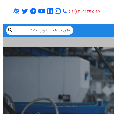
32841945-47 (041)