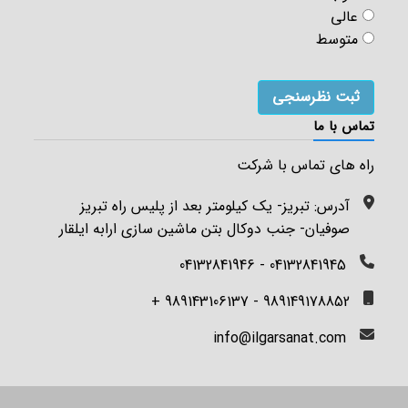
عالی
متوسط
تماس با ما
راه های تماس با شرکت
آدرس: تبریز- یک کیلومتر بعد از پلیس راه تبریز
صوفیان- جنب دوکال بتن ماشین سازی ارابه ایلقار
04132841945 - 04132841946
989149178852 - 989143106137 +
info@ilgarsanat.com