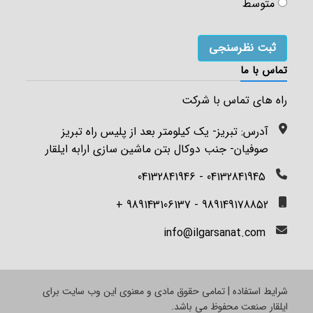
متوسط
تماس با ما
راه های تماس با شرکت
آدرس: تبریز- یک کیلومتر بعد از پلیس راه تبریز
صوفیان- جنب دوکال بتن ماشین سازی ارابه ایلقار
04132841945 - 04132841946
989149178852 - 989143106137 +
info@ilgarsanat.com
شرایط استفاده | تمامی حقوق مادی و معنوی این وب سایت برای
ایلقار صنعت محفوظ می باشد.