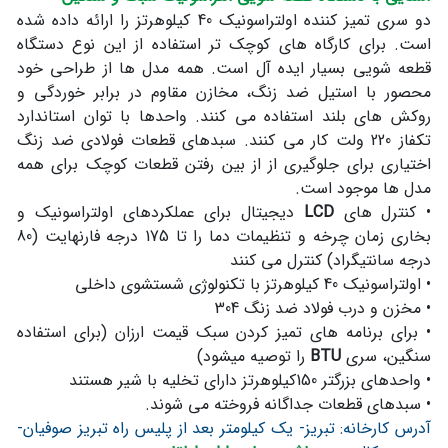
دو سری تمیز کننده اولتراسونیک 40 کیلوهرتز را ارائه داده شده
است. برای کارگاه های کوچک تر استفاده از این نوع دستگاه
قطعه شویی بسیار ایده آل است. همه مدل ها از طراحی خود
محصور با استیل ضد زنگ، مخازن مقاوم در برابر خوردگی و
روکش های بلند استفاده می کنند. واحدها با توان استاندارد
تکفاز 220 ولت کار می کنند. سبدهای قطعات فولادی ضد زنگ
اختیاری برای جلوگیری از از بین رفتن قطعات کوچک برای همه
مدل ها موجود است.
•
کنترل های
LCD
دیجیتال برای عملکردهای اولتراسونیک و
بخاری زمان چرخه و تنظیمات دما را تا 175 درجه فارنهایت (80
درجه سانتیگراد) کنترل می کنند
•
اولتراسونیک 40 کیلوهرتز با تکنولوژی شستشوی داخلی
•
مخزن و درب فولاد ضد زنگ 304
•
برای برنامه های تمیز کردن سبک قیمت ارزان (برای استفاده
سنگین، سری
BTU
را توصیه میشود)
•
واحدهای بزرگتر 150کیلوهرتز دارای تخلیه با شیر هستند
•
سبدهای قطعات جداگانه فروخته می شوند.
آدرس کارخانه: تبریز- یک کیلومتر بعد از پلیس راه تبریز صوفیان-