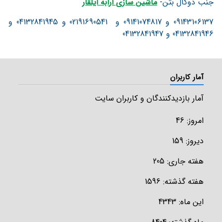
جنب دوکال بتن-
ماشین سازی ارابه ایلقار
09143106137 و 09141074817 و 02191690541 و 04132841945 و
04132841946 و 04132841947
آمار کاربران
آمار بازدیدکنندگان و کاربران سایت
امروز: 46
دیروز: 159
هفته جاری: 205
هفته گذشته: 1596
این ماه: 4343