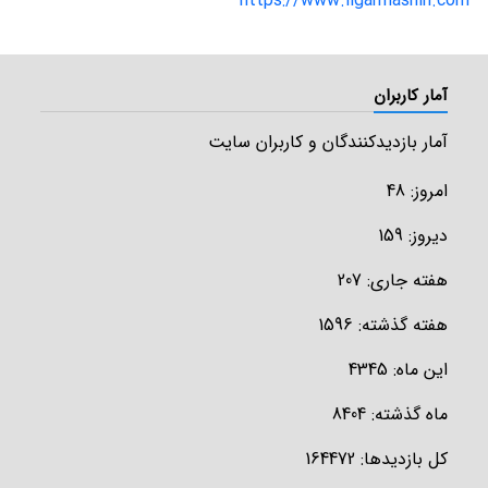
https://www.ilgarmashin.com
آمار کاربران
آمار بازدیدکنندگان و کاربران سایت
امروز: 48
دیروز: 159
هفته جاری: 207
هفته گذشته: 1596
این ماه: 4345
ماه گذشته: 8404
کل بازدیدها: 164472