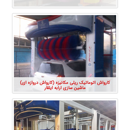
جزئیات محصول
کارواش اتوماتیک ریلی مکانیزه (کارواش دروازه ای)
ماشین سازی ارابه ایلقار