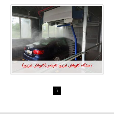
جزئیات محصول
دستگاه کارواش لیزری تاچلس(کارواش لیزری)
1