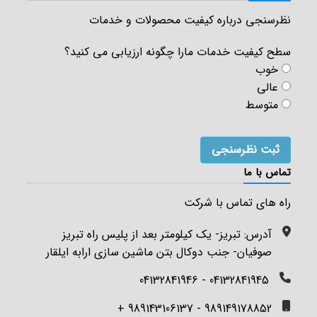
نظرسنجی درباره کیفیت محصولات و خدمات
سطح کیفیت خدمات مارا چگونه ارزیابی می کنید؟
خوب
عالی
متوسط
تماس با ما
راه های تماس با شرکت
آدرس: تبریز- یک کیلومتر بعد از پلیس راه تبریز
صوفیان- جنب دوکال بتن ماشین سازی ارابه ایلقار
04132841945 - 04132841946
989149178852 - 989143106137 +