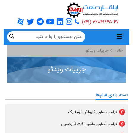
32841945-47 (041)
خانه
جزییات ویدئو
جزییات ویدئو
دسته بندی فیلم‌ها
فیلم و تصاویر کارواش اتوماتیک
فیلم و تصاویر ماشین آلات قالیشویی