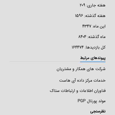
هفته جاری: 209
هفته گذشته: 1596
این ماه: 4347
ماه گذشته: 8404
کل بازدیدها: 164474
پیوندهای مرتبط
شرکت های همکار و مشتریان
خدمات مرکز داده آی هاست
فناوران اطلاعات و ارتباطات ستاک
مولد پورتال PGP
نظرسنجی